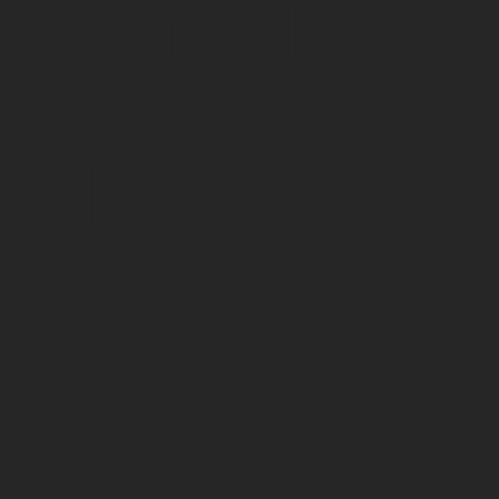
НАМИ
ABC Place,
Waiyaki
Way