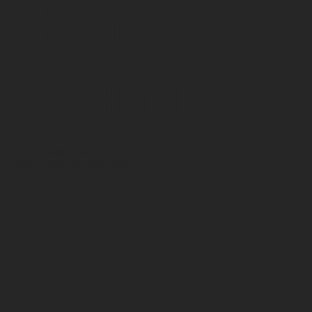
Найроби,
Кения
info@adaptis.africa
Тел: + 254-115-570-670